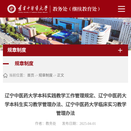
首页
机构设
规章制
办事指
下载专
教学名
信息公
置
度
南
区
师
开
规章制度
规章制度
当前位置：
首页
->
规章制度
->
正文
辽宁中医药大学本科实践教学工作管理规定、辽宁中医药大
学本科生实习教学管理办法、辽宁中医药大学临床实习教学
管理办法
作者：教务处
发布日期：2025-04-01