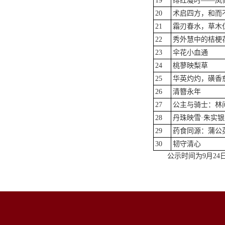
19
绯红凝时——凤
20
术启四方，和而
21
霜刃春水，草木仁
22
秀外慧中的桔梗
23
伞花小血通
24
桃蓼映梨草
25
华英灼灼，磺香
26
清簪永年
27
公主与骑士：林
28
丹珠映雪·朱实银
29
药食同源：蒲公
30
韧守清心
公示时间为9月24