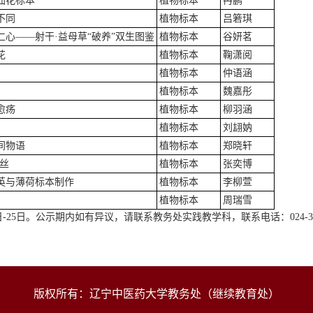
仙花标本
植物标本
冉鹏
不同
植物标本
吕箬琪
心——射干·益母草“破养”双生图鉴
植物标本
谷妍茗
花
植物标本
鞠潇阅
植物标本
仲语涵
植物标本
魏嘉彤
愈疡
植物标本
柳羽涵
植物标本
刘翃妠
间物语
植物标本
郑晓轩
丝
植物标本
张奕博
英与薄荷标本制作
植物标本
李柳萱
植物标本
周瑞雪
日-25日。公示期内如有异议，请联系教务处实践教学科，联系电话：024-312
版权所有：辽宁中医药大学教务处（继续教育处）