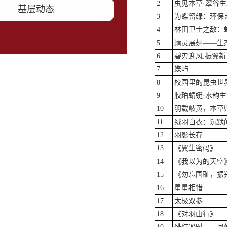
2
虫见本草·翠谷生
基层动态
3
为蝶留绿：环保
4
林田卫士之敌：
5
蜻灵展翅——生
6
碧刃迎风,振翼新
7
蝶屿
8
校园里的昆虫世
9
胶珀蜻蜓·水韵生
10
羽载岐黄，本草
11
绒羽白衣：沉默
12
羽影长存
13
《翼生密码》
14
《我以为的天空
15
《勿忘国耻，振
16
星星相惜
17
太极双参
18
《对羽山行》