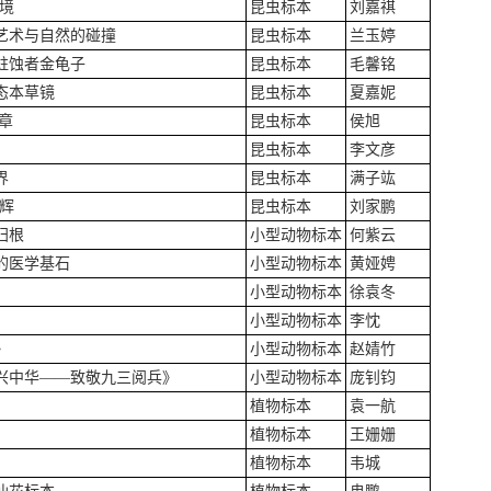
境
昆虫标本
刘嘉祺
艺术与自然的碰撞
昆虫标本
兰玉婷
蛀蚀者金龟子
昆虫标本
毛馨铭
态本草镜
昆虫标本
夏嘉妮
章
昆虫标本
侯旭
昆虫标本
李文彦
界
昆虫标本
满子竑
辉
昆虫标本
刘家鹏
归根
小型动物标本
何紫云
的医学基石
小型动物标本
黄娅娉
小型动物标本
徐袁冬
小型动物标本
李忱
》
小型动物标本
赵婧竹
兴中华——致敬九三阅兵》
小型动物标本
庞钊钧
植物标本
袁一航
植物标本
王姗姗
植物标本
韦城